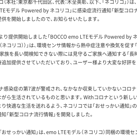
（本社：東京都千代田区、代表：木全英彰、以下、「ネコリコ」）は
o LTEモデル Powered by ネコリコ」に感染症流行通知「新型コ
提供を開始しましたので、お知らせいたします。
日より提供開始しました「BOCCO emo LTEモデル Powered by
デル（ネコリコ））」は、環境センサ情報から熱中症注意や換気を促す
ご家族を長い間検知できない際には見守るご家族へ通知する「長
時追加提供させていただいており、ユーザー様より大変な好評
ナ感染症の第7波が警戒され、なかなか収束していかないコロ
ながら生活されているものと思います。Withコロナという新し
より快適な生活を送れるよう、ネコリコでは「おせっかい通知」
通知「新型コロナ流行情報」を開発しました。
おせっかい通知」は、emo LTEモデル（ネコリコ）同梱の環境