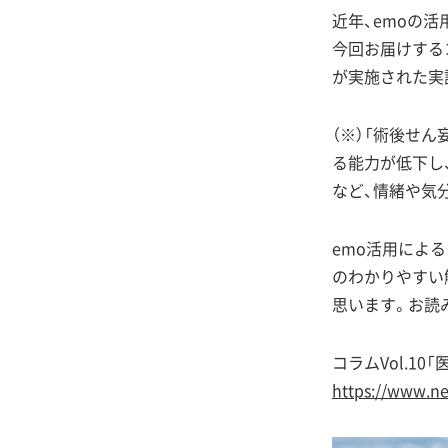
近年、emoの
今回お届けする
が実施された実
（※）「術後せ
る能力が低下し
など、情緒や気
emo活用によ
のわかりやすい
思います。お読
コラムVol.1
https://www.ne