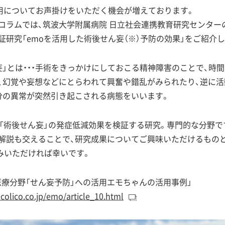
活用についてお声掛けをいただく機会が増えております。
コラムでは、筑波大学附属病院 日立社会連携教育研究センター
証研究「emoを活用した術後せん妄（※）予防の効果」をご紹介し
ん妄」とは・・・手術をきっかけにしておこる精神障害のことで、時
、幻覚や妄想などにとらわれて興奮や錯乱がみられたり、逆に
分の異常が突然引き起こされる病態をいいます。
る「術後せん妄」の発症低減効果を検証する研究。専門的な分野で
解説も交えることで、研究成果についてご興味いただけるもの
みいただければ幸いです。
0「医療分野「せん妄予防」への活用エモちゃんの活用事例」
colico.co.jp/emo/article_10.html