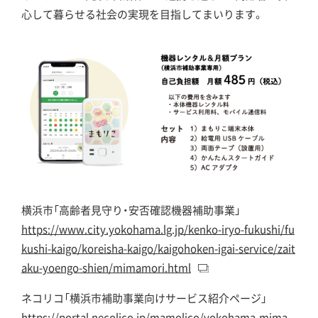
心して暮らせる社会の実現を目指してまいります。
横浜市「高齢者見守り・安否確認機器補助事業」
https://www.city.yokohama.lg.jp/kenko-iryo-fukushi/fu
kushi-kaigo/koreisha-kaigo/kaigohoken-igai-service/zait
aku-yoengo-shien/mimamori.html
ネコリコ「横浜市補助事業向けサービス紹介ページ」
https://portal.necolico.jp/mamolico/yokohama-mima